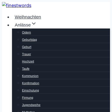
Zum
Inhalt
Weihnachten
springen
Anlässe
Ostern
Geburtstag
Geburt
Trauer
Hochzeit
Taufe
Kommunion
Konfirmation
Einschulung
Firmung
Jugendweihe