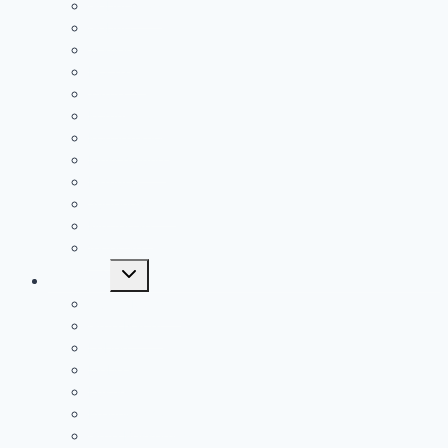
Geburtstag
Geburt
Trauer
Hochzeit
Taufe
Kommunion
Konfirmation
Einschulung
Firmung
Jugendweihe
Muttertag
Vatertag
Untermenü
Tägliches
öffnen
Guten Morgen
Gute Nacht
Leben
Liebe
Lustig
Freundschaft
Gute Besserung