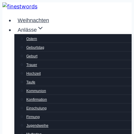
Zum
Inhalt
Weihnachten
springen
Anlässe
Ostern
Geburtstag
Geburt
Trauer
Hochzeit
Taufe
Kommunion
Konfirmation
Einschulung
Firmung
Jugendweihe